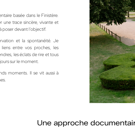
aire basée dans le Finistère.
 une trace sincère, vivante et
à poser devant l’objectif.
vation et la spontanéité. Je
liens entre vos proches, les
dres, les éclats de rire et tous
jours sur le moment.
ds moments. Il se vit aussi à
hes.
Une approche documentair